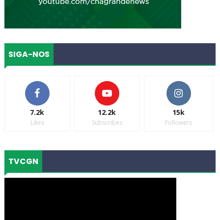
SIGA-NOS
7.2k
12.2k
15k
Likes
Subscribes
Followers
TVCGN