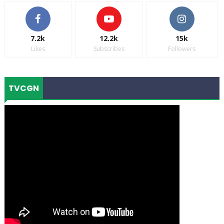
7.2k
12.2k
15k
Likes
Subscribes
Followers
TVCGN