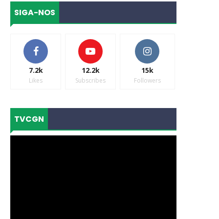
SIGA-NOS
7.2k
12.2k
15k
Likes
Subscribes
Followers
TVCGN