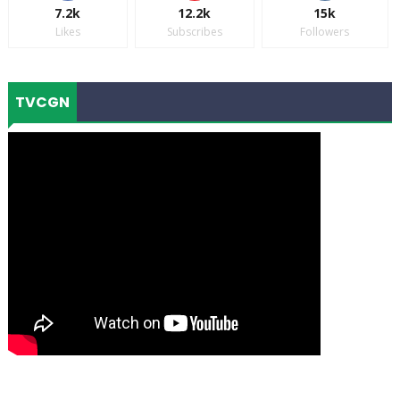
7.2k
12.2k
15k
Likes
Subscribes
Followers
TVCGN