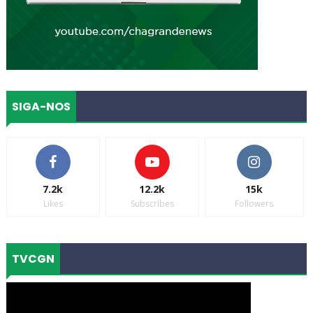
SIGA-NOS
7.2k
12.2k
15k
Likes
Subscribes
Followers
TVCGN