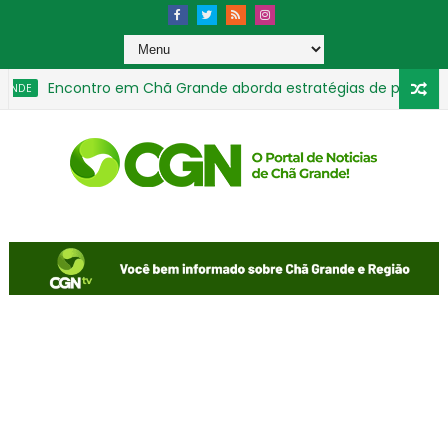
Encontro em Chã Grande aborda estratégias de prevenção e
E
Copa Gravatá de Futsal movimenta 40 equipes nas categorias