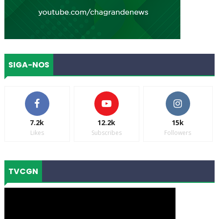
SIGA-NOS
7.2k
12.2k
15k
Likes
Subscribes
Followers
TVCGN