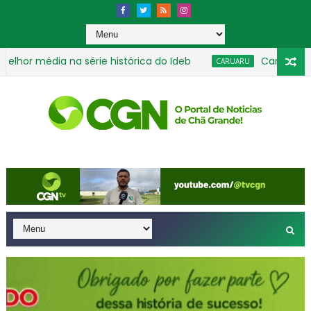
r média na série histórica do Ideb
Caruaruense 
CARUARU
aconha
Brasil repudia revogação de visto de embaixa
GERAL