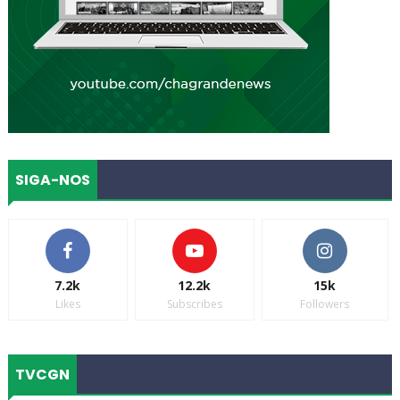
SIGA-NOS
7.2k
12.2k
15k
Likes
Subscribes
Followers
TVCGN