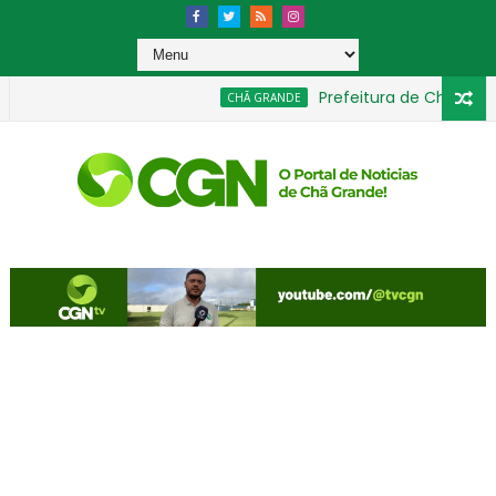
Prefeitura de Chã Grande
CHÃ GRANDE
rfumes importados sem nota fiscal
Presidente da C
GERAL