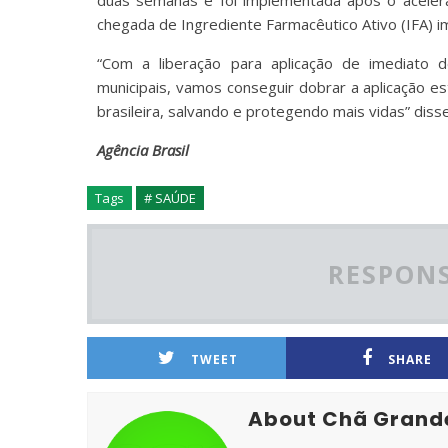
duas semanas e foi implementada após o acelera
chegada de Ingrediente Farmacêutico Ativo (IFA) i
“Com a liberação para aplicação de imediato 
municipais, vamos conseguir dobrar a aplicação 
brasileira, salvando e protegendo mais vidas” disse
Agência Brasil
Tags
# SAÚDE
RESPONS
TWEET
SHARE
About Chã Grand