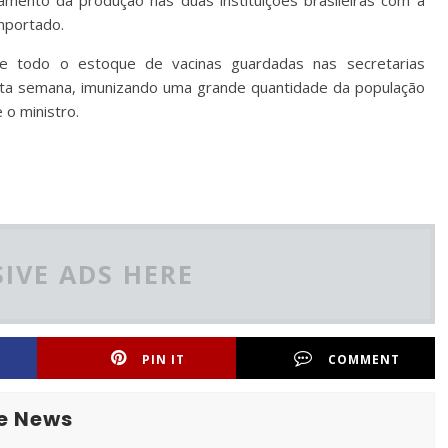
mento da produção nas duas instituições brasileiras com a
mportado.
de todo o estoque de vacinas guardadas nas secretarias
esta semana, imunizando uma grande quantidade da população
 o ministro.
IVE ADS HERE
PIN IT
COMMENT
e News