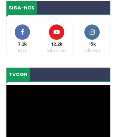
SIGA-NOS
7.2k
12.2k
15k
Likes
Subscribes
Followers
TVCGN