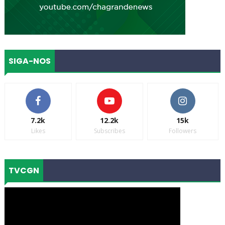
SIGA-NOS
7.2k
12.2k
15k
Likes
Subscribes
Followers
TVCGN