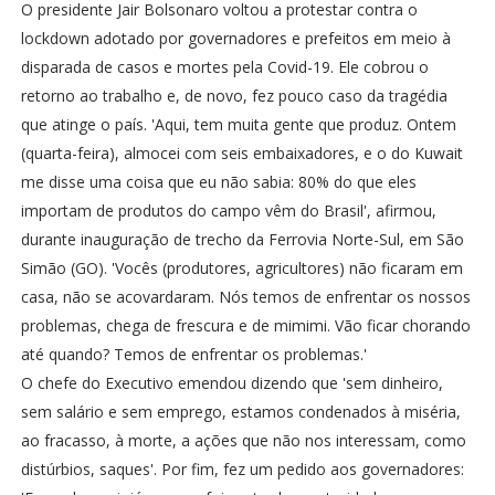
O presidente Jair Bolsonaro voltou a protestar contra o
lockdown adotado por governadores e prefeitos em meio à
disparada de casos e mortes pela Covid-19. Ele cobrou o
retorno ao trabalho e, de novo, fez pouco caso da tragédia
que atinge o país. 'Aqui, tem muita gente que produz. Ontem
(quarta-feira), almocei com seis embaixadores, e o do Kuwait
me disse uma coisa que eu não sabia: 80% do que eles
importam de produtos do campo vêm do Brasil', afirmou,
durante inauguração de trecho da Ferrovia Norte-Sul, em São
Simão (GO). 'Vocês (produtores, agricultores) não ficaram em
casa, não se acovardaram. Nós temos de enfrentar os nossos
problemas, chega de frescura e de mimimi. Vão ficar chorando
até quando? Temos de enfrentar os problemas.'
O chefe do Executivo emendou dizendo que 'sem dinheiro,
sem salário e sem emprego, estamos condenados à miséria,
ao fracasso, à morte, a ações que não nos interessam, como
distúrbios, saques'. Por fim, fez um pedido aos governadores: