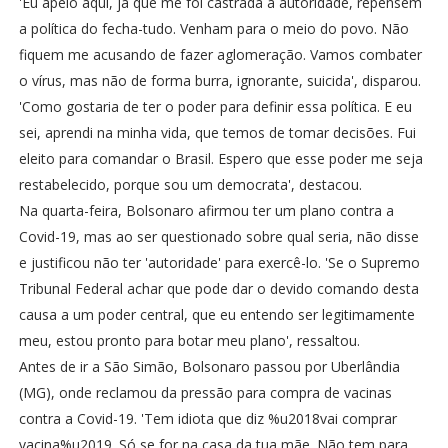
'Eu apelo aqui, já que me foi castrada a autoridade, repensem
a política do fecha-tudo. Venham para o meio do povo. Não
fiquem me acusando de fazer aglomeração. Vamos combater
o vírus, mas não de forma burra, ignorante, suicida', disparou.
'Como gostaria de ter o poder para definir essa política. E eu
sei, aprendi na minha vida, que temos de tomar decisões. Fui
eleito para comandar o Brasil. Espero que esse poder me seja
restabelecido, porque sou um democrata', destacou.
Na quarta-feira, Bolsonaro afirmou ter um plano contra a
Covid-19, mas ao ser questionado sobre qual seria, não disse
e justificou não ter 'autoridade' para exercê-lo. 'Se o Supremo
Tribunal Federal achar que pode dar o devido comando desta
causa a um poder central, que eu entendo ser legitimamente
meu, estou pronto para botar meu plano', ressaltou.
Antes de ir a São Simão, Bolsonaro passou por Uberlândia
(MG), onde reclamou da pressão para compra de vacinas
contra a Covid-19. 'Tem idiota que diz %u2018vai comprar
vacina%u2019. Só se for na casa da tua mãe. Não tem para