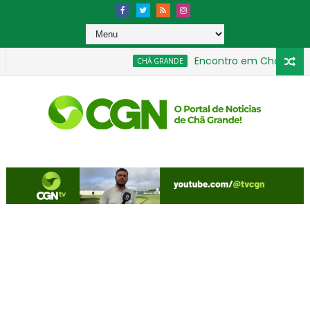
Encontro em Chã Grande abo
CHÃ GRANDE
ande emite nota de esclarecimento
Copa Gravatá
ESPORTE