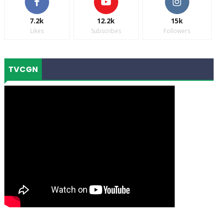
7.2k
12.2k
15k
Likes
Subscribes
Followers
TVCGN