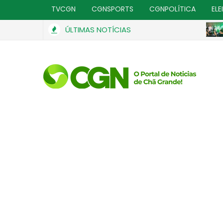
TVCGN
CGNSPORTS
CGNPOLÍTICA
ELE
ÚLTIMAS NOTÍCIAS
CHÃ
Presidente da Câmara de Chã Grande emite nota d
GERAL