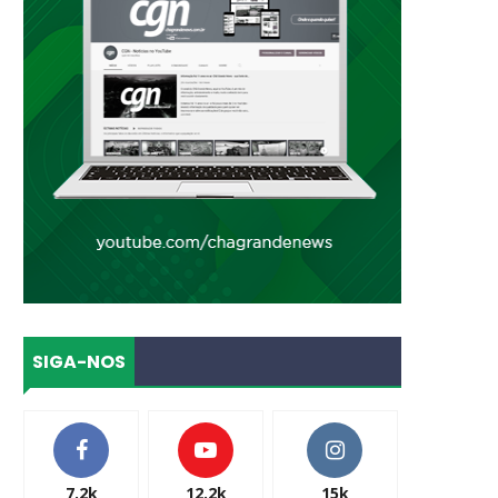
SIGA-NOS
7.2k
12.2k
15k