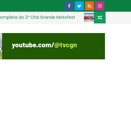
eta do 2º Chã Grande Motofest
Encontro 
CHÃ GRANDE