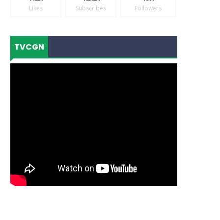
Likes
Subscribes
Followers
TVCGN