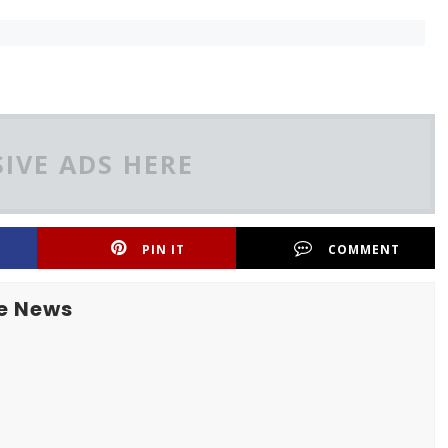
IVE ADS HERE
PIN IT
COMMENT
e News