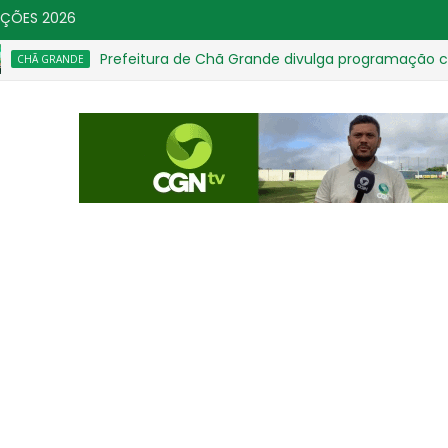
IÇÕES 2026
Prefeitura de Chã Grande divulga programação compl
 GRANDE
e esclarecimento