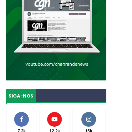
SIGA-NOS
7.2k
12.2k
15k