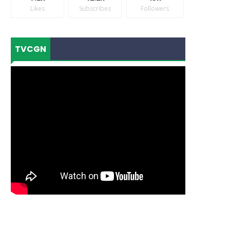
Likes
Subscribes
Followers
TVCGN