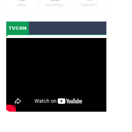
Likes
Subscribes
Followers
TVCGN