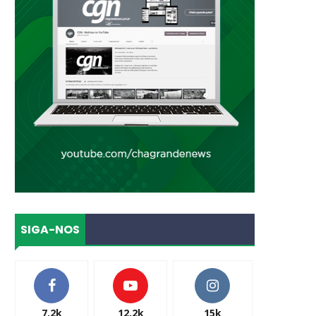
SIGA-NOS
7.2k
12.2k
15k