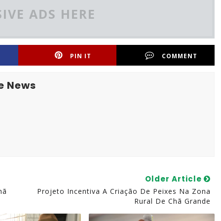
IVE ADS HERE
PIN IT
COMMENT
e News
Older Article
hã
Projeto Incentiva A Criação De Peixes Na Zona
Rural De Chã Grande