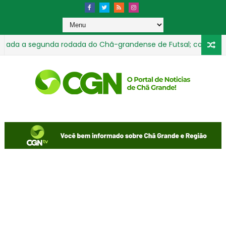
 a segunda rodada do Chã-grandense de Futsal; confira os resu
a ministro Marco Buzzi a perda de cargo por crimes sexuais