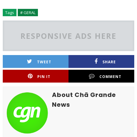
Tags
# GERAL
RESPONSIVE ADS HERE
TWEET
SHARE
PIN IT
COMMENT
About Chã Grande
News