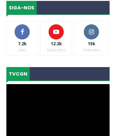
SIGA-NOS
7.2k
12.2k
15k
Likes
Subscribes
Followers
TVCGN