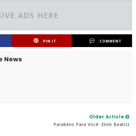
IVE ADS HERE
PIN IT
COMMENT
e News
Older Article
Parabéns Para Você: Eline Beatriz