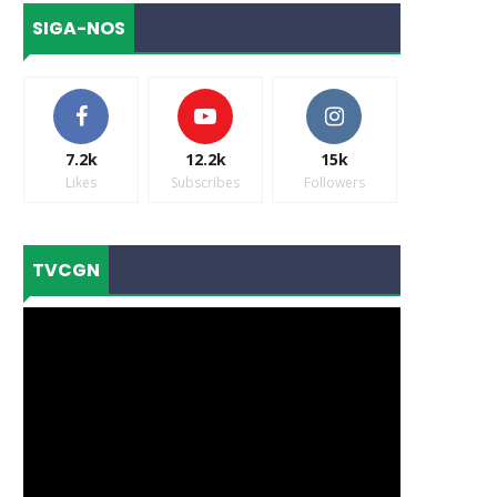
SIGA-NOS
7.2k
12.2k
15k
Likes
Subscribes
Followers
TVCGN