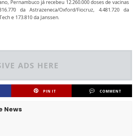
 ano, Pernambuco já recebeu 12.260.000 doses de vacinas
16.770 da Astrazeneca/Oxford/Fiocruz, 4.481.720 da
ech e 173.810 da Janssen.
IVE ADS HERE
PIN IT
COMMENT
e News