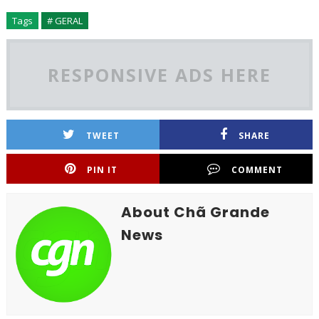
Tags
# GERAL
RESPONSIVE ADS HERE
TWEET
SHARE
PIN IT
COMMENT
About Chã Grande
News