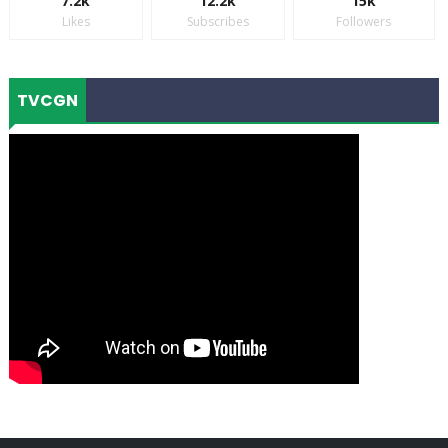
7.2k
12.2k
15k
Likes
Subscribes
Followers
TVCGN