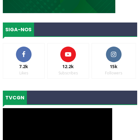
SIGA-NOS
7.2k
12.2k
15k
Likes
Subscribes
Followers
TVCGN