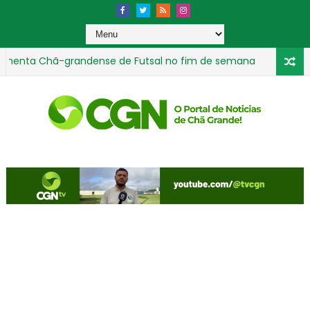
a Chã-grandense de Futsal no fim de semana
Des
GERAL