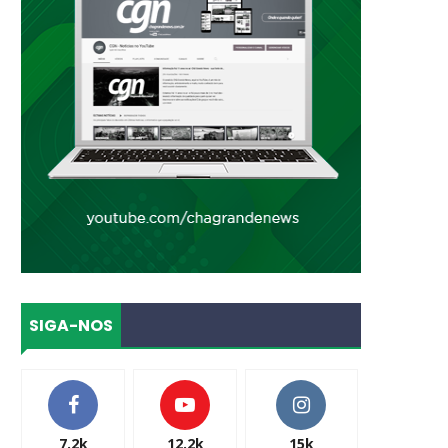
SIGA-NOS
7.2k
12.2k
15k