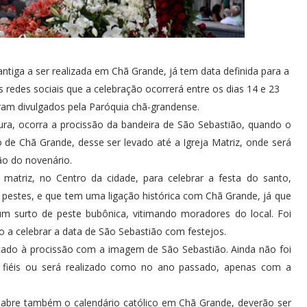
 antiga a ser realizada em Chã Grande, já tem data definida para a
 redes sociais que a celebração ocorrerá entre os dias 14 e 23
ram divulgados pela Paróquia chã-grandense.
ura, ocorra a procissão da bandeira de São Sebastião, quando o
de Chã Grande, desse ser levado até a Igreja Matriz, onde será
o do novenário.
 matriz, no Centro da cidade, para celebrar a festa do santo,
 pestes, e que tem uma ligação histórica com Chã Grande, já que
 um surto de peste bubônica, vitimando moradores do local. Foi
 a celebrar a data de São Sebastião com festejos.
cado à procissão com a imagem de São Sebastião. Ainda não foi
e fiéis ou será realizado como no ano passado, apenas com a
e abre também o calendário católico em Chã Grande, deverão ser