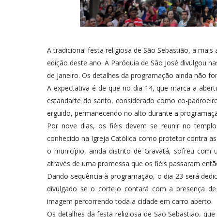
A tradicional festa religiosa de São Sebastião, a mais
edição deste ano. A Paróquia de São José divulgou nas
de janeiro. Os detalhes da programação ainda não fo
A expectativa é de que no dia 14, que marca a abert
estandarte do santo, considerado como co-padroeiro 
erguido, permanecendo no alto durante a programaçã
Por nove dias, os fiéis devem se reunir no templo
conhecido na Igreja Católica como protetor contra as
o município, ainda distrito de Gravatá, sofreu com
através de uma promessa que os fiéis passaram então
Dando sequência à programação, o dia 23 será dedi
divulgado se o cortejo contará com a presença d
imagem percorrendo toda a cidade em carro aberto.
Os detalhes da festa religiosa de São Sebastião, qu