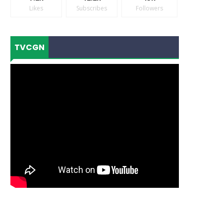
Likes
Subscribes
Followers
TVCGN