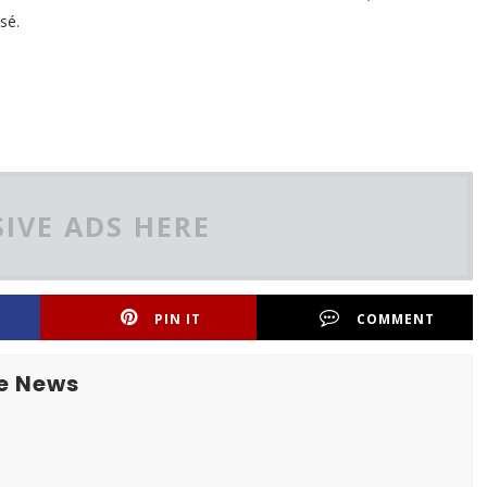
sé.
IVE ADS HERE
PIN IT
COMMENT
e News