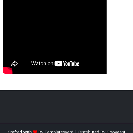
Crafted With
By
Templatesyard
| Distributed By
Gooyaabi