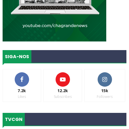
SIGA-NOS
7.2k
12.2k
15k
Likes
Subscribes
Followers
TVCGN