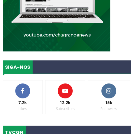
SIGA-NOS
7.2k
12.2k
15k
Likes
Subscribes
Followers
TVCGN