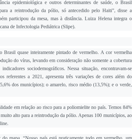
lância epidemiológica e outros determinantes de saúde, o Brasil
ara a reintrodução da pólio, só antecedido pelo Haiti”, disse a
mbém participou da mesa, mas à distância. Luiza Helena integra o
na de Infectologia Pediátrica (Slipe).
o Brasil quase inteiramente pintado de vermelho. A cor vermelha
trodução do vírus, levando em consideração não somente a cobertura
 indicadores sociodemográficos. Nessa situação, encontravam-se
s referentes a 2021, apresenta três variações de cores além do
 25,6% dos municípios); o amarelo, risco médio (13,5%); e o verde,
idade em relação ao risco para a poliomielite no país. Temos 84%
o muito alto para a reintrodução da pólio. Apenas 100 municípios, ao
line.
r do mapa. “Nosso país está praticamente todo em vermelho, um