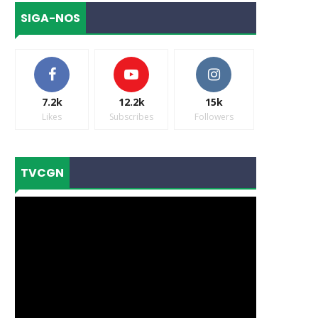
SIGA-NOS
7.2k
12.2k
15k
Likes
Subscribes
Followers
TVCGN