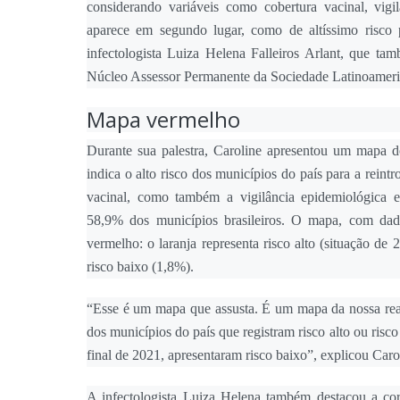
considerando variáveis como cobertura vacinal, vigi
aparece em segundo lugar, como de altíssimo risco p
infectologista Luiza Helena Falleiros Arlant, que ta
Núcleo Assessor Permanente da Sociedade Latinoamerica
Mapa vermelho
Durante sua palestra, Caroline apresentou um mapa d
indica o alto risco dos municípios do país para a rein
vacinal, como também a vigilância epidemiológica e
58,9% dos municípios brasileiros. O mapa, com dado
vermelho: o laranja representa risco alto (situação de
risco baixo (1,8%).
“Esse é um mapa que assusta. É um mapa da nossa real
dos municípios do país que registram risco alto ou risc
final de 2021, apresentaram risco baixo”, explicou Caro
A infectologista Luiza Helena também destacou a co