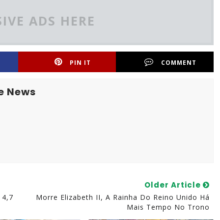
IVE ADS HERE
PIN IT
COMMENT
e News
Older Article
 4,7
Morre Elizabeth II, A Rainha Do Reino Unido Há
Mais Tempo No Trono