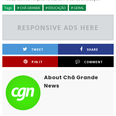
Tags
# CHÃ GRANDE
# EDUCAÇÃO
# GERAL
RESPONSIVE ADS HERE
TWEET
SHARE
PIN IT
COMMENT
About Chã Grande
News