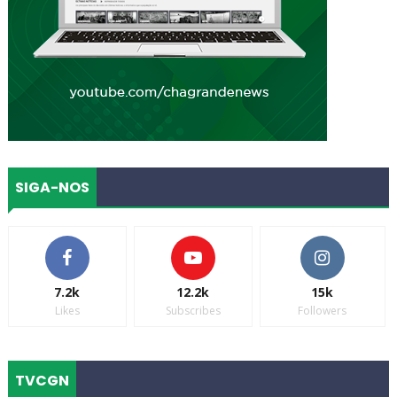
SIGA-NOS
7.2k
12.2k
15k
Likes
Subscribes
Followers
TVCGN