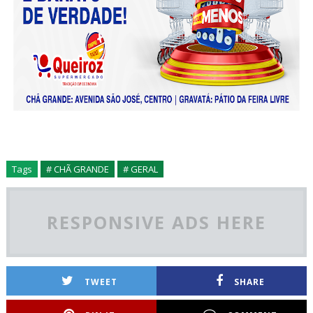
Tags
# CHÃ GRANDE
# GERAL
RESPONSIVE ADS HERE
TWEET
SHARE