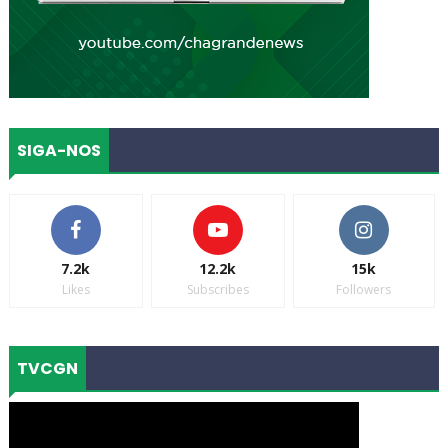
SIGA-NOS
7.2k
12.2k
15k
Likes
Subscribes
Followers
TVCGN