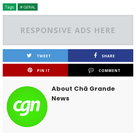
Tags
# GERAL
RESPONSIVE ADS HERE
TWEET
SHARE
PIN IT
COMMENT
About Chã Grande
News