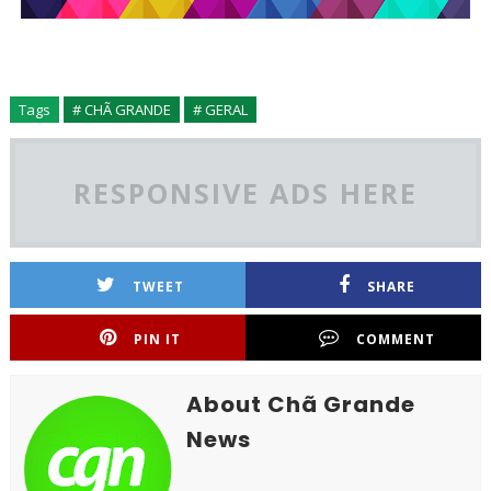
Tags
# CHÃ GRANDE
# GERAL
RESPONSIVE ADS HERE
TWEET
SHARE
PIN IT
COMMENT
About Chã Grande
News