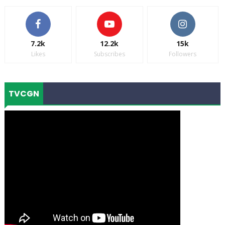
7.2k
12.2k
15k
Likes
Subscribes
Followers
TVCGN