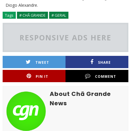
Diogo Alexandre.
Tags
# CHÃ GRANDE
# GERAL
RESPONSIVE ADS HERE
TWEET
SHARE
PIN IT
COMMENT
About Chã Grande
News