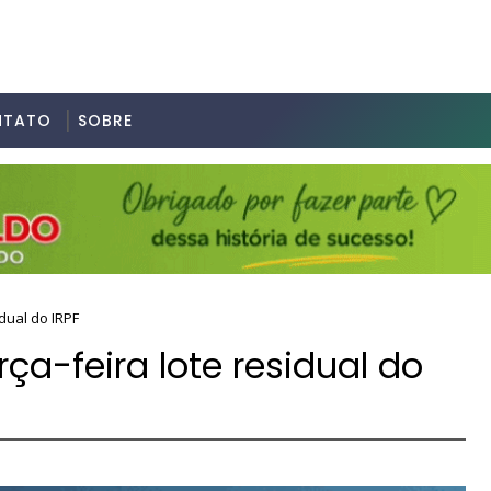
NTATO
SOBRE
idual do IRPF
ça-feira lote residual do