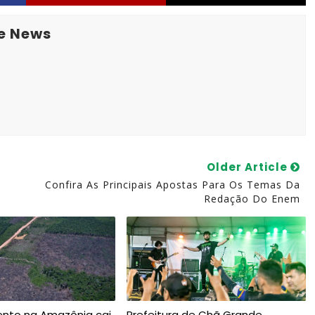
e News
Older Article
Confira As Principais Apostas Para Os Temas Da
Redação Do Enem
to na Amazônia cai
Prefeitura de Chã Grande