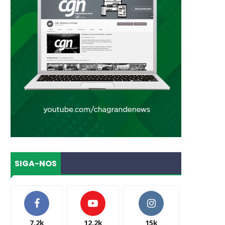
SIGA-NOS
7.2k
12.2k
15k