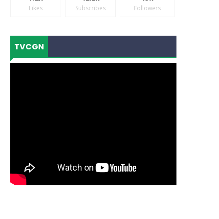
Likes
Subscribes
Followers
TVCGN