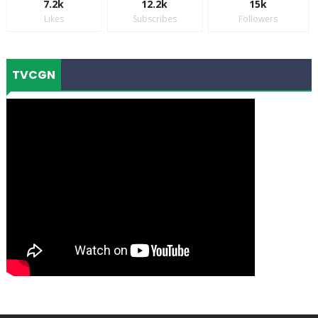
7.2k
12.2k
15k
Likes
Subscribes
Followers
TVCGN