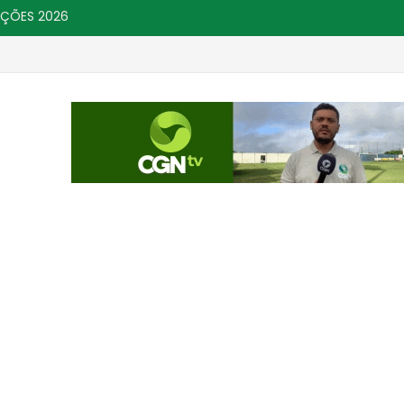
IÇÕES 2026
por crimes sexuais
Campanha de Multivac
CHÃ GRANDE