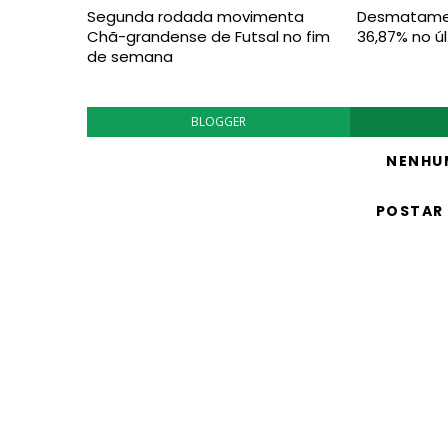
Segunda rodada movimenta
Desmatamen
Chã-grandense de Futsal no fim
36,87% no ú
de semana
BLOGGER
NENHU
POSTAR