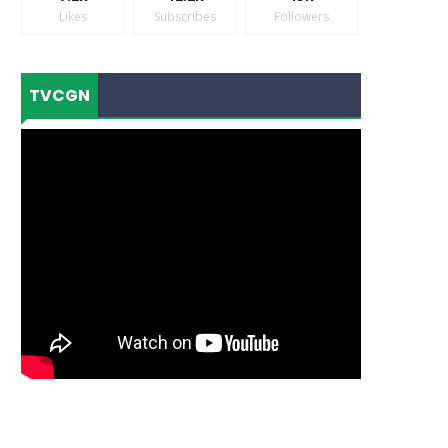
Likes
Subscribes
Followers
TVCGN