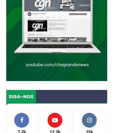
SIGA-NOS
7.2k
12.2k
15k