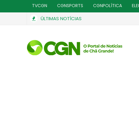
TVCGN
CGNSPORTS
CGNPOLÍTICA
ELE
ÚLTIMAS NOTÍCIAS
STJ condena ministro Marco Buzzi a perda de cargo 
GERAL