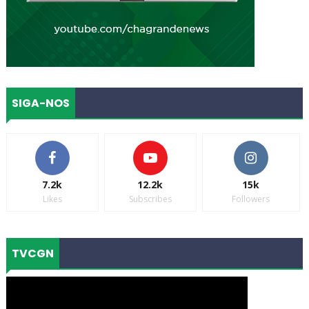
SIGA-NOS
7.2k
12.2k
15k
Likes
Subscribes
Followers
TVCGN