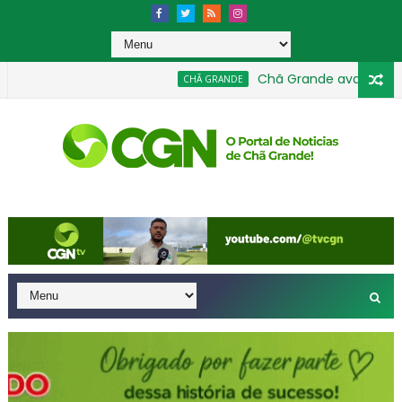
Chã Grande avança na Educ
CHÃ GRANDE
enta 40 equipes nas categorias de base em agosto
GERAL