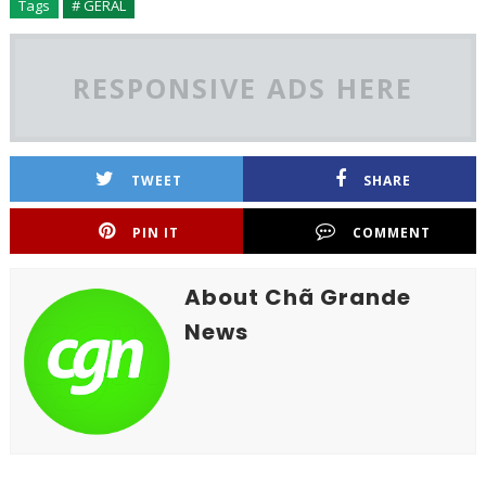
Tags
# GERAL
RESPONSIVE ADS HERE
TWEET
SHARE
PIN IT
COMMENT
About Chã Grande
News