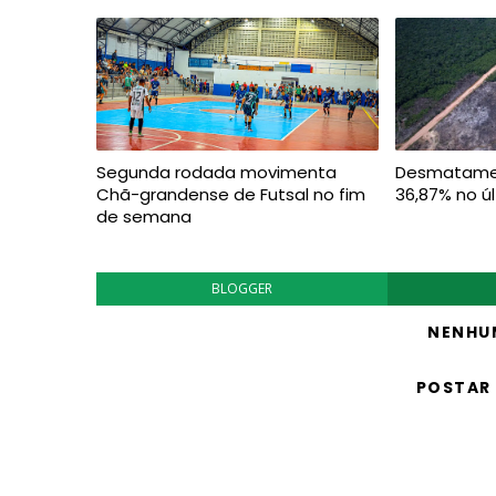
Segunda rodada movimenta
Desmatamen
Chã-grandense de Futsal no fim
36,87% no ú
de semana
BLOGGER
NENHU
POSTAR