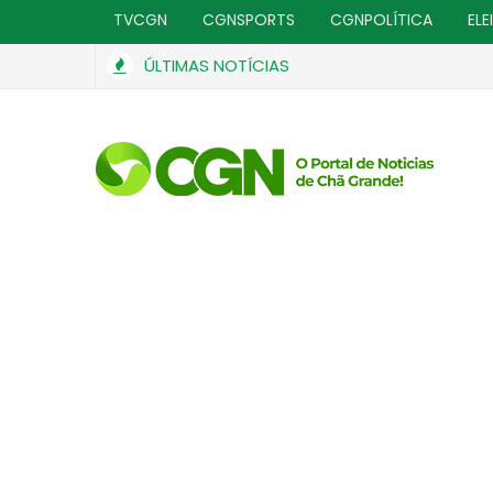
TVCGN
CGNSPORTS
CGNPOLÍTICA
ELE
ÚLTIMAS NOTÍCIAS
ndena ministro Marco Buzzi a perda de cargo por crimes sexuai