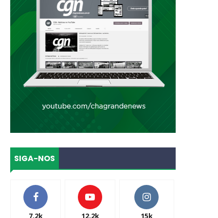
SIGA-NOS
7.2k
12.2k
15k