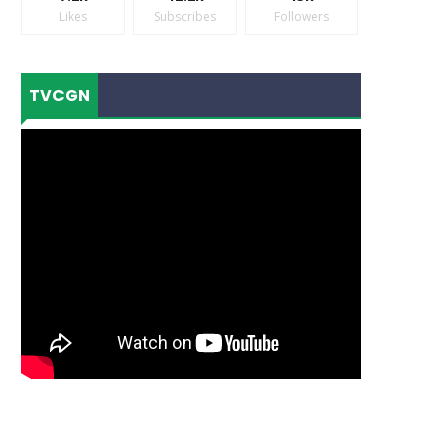
Likes
Subscribes
Followers
TVCGN