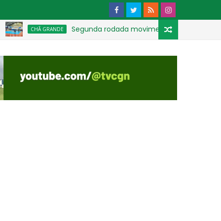
Segunda rodada movimenta Chã-grandense de Fu
CHÃ GRANDE
tipos de imunizantes para crianças e adolescentes em Chã Gr