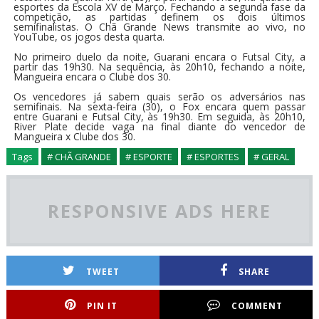
esportes da Escola XV de Março. Fechando a segunda fase da
competição, as partidas definem os dois últimos
semifinalistas. O Chã Grande News transmite ao vivo, no
YouTube, os jogos desta quarta.
No primeiro duelo da noite, Guarani encara o Futsal City, a
partir das 19h30. Na sequência, às 20h10, fechando a noite,
Mangueira encara o Clube dos 30.
Os vencedores já sabem quais serão os adversários nas
semifinais. Na sexta-feira (30), o Fox encara quem passar
entre Guarani e Futsal City, às 19h30. Em seguida, às 20h10,
River Plate decide vaga na final diante do vencedor de
Mangueira x Clube dos 30.
Tags
# CHÃ GRANDE
# ESPORTE
# ESPORTES
# GERAL
RESPONSIVE ADS HERE
TWEET
SHARE
PIN IT
COMMENT