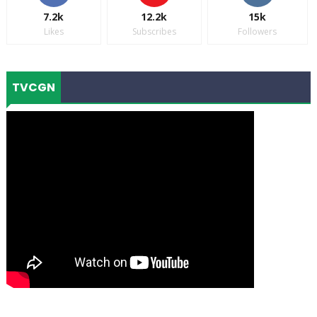
7.2k
12.2k
15k
Likes
Subscribes
Followers
TVCGN