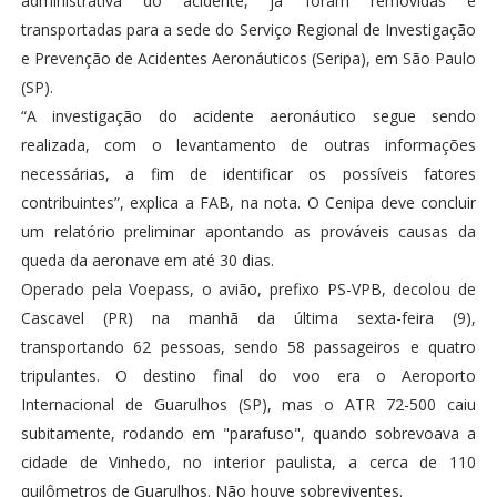
administrativa do acidente, já foram removidas e
transportadas para a sede do Serviço Regional de Investigação
e Prevenção de Acidentes Aeronáuticos (Seripa), em São Paulo
(SP).
“A investigação do acidente aeronáutico segue sendo
realizada, com o levantamento de outras informações
necessárias, a fim de identificar os possíveis fatores
contribuintes”, explica a FAB, na nota. O Cenipa deve concluir
um relatório preliminar apontando as prováveis causas da
queda da aeronave em até 30 dias.
Operado pela Voepass, o avião, prefixo PS-VPB, decolou de
Cascavel (PR) na manhã da última sexta-feira (9),
transportando 62 pessoas, sendo 58 passageiros e quatro
tripulantes. O destino final do voo era o Aeroporto
Internacional de Guarulhos (SP), mas o ATR 72-500 caiu
subitamente, rodando em "parafuso", quando sobrevoava a
cidade de Vinhedo, no interior paulista, a cerca de 110
quilômetros de Guarulhos. Não houve sobreviventes.