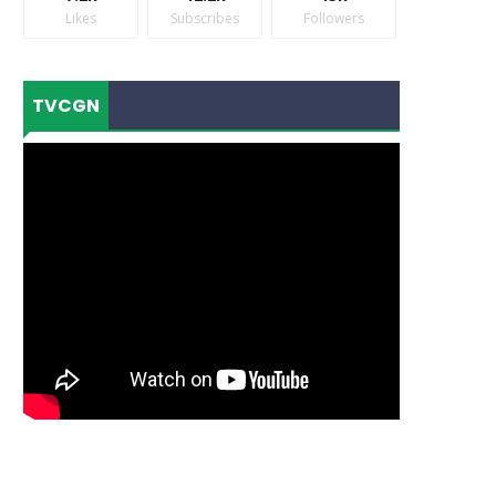
Likes
Subscribes
Followers
TVCGN