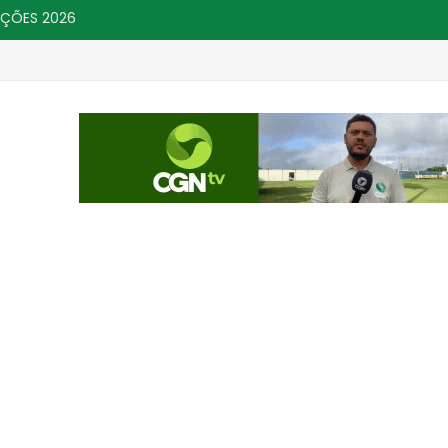
IÇÕES 2026
 por crimes sexuais
Campanha de Multiva
CHÃ GRANDE