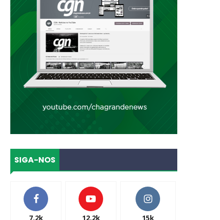
SIGA-NOS
7.2k
12.2k
15k