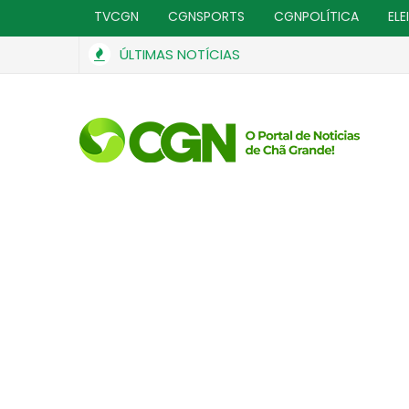
TVCGN
CGNSPORTS
CGNPOLÍTICA
ELE
ÚLTIMAS NOTÍCIAS
STJ condena ministro Marco Buzzi a perda de cargo
GERAL