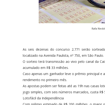
Rafa Nedde
As seis dezenas do concurso 2.771 serão sorteadas
localizado na Avenida Paulista, nº 750, em São Paulo.
O sorteio terá transmissão ao vivo pelo canal da Ca
acumulado em R$ 33 milhões.
Caso apenas um ganhador leve o prêmio principal e a
rendimento no primeiro mês.
As apostas podem ser feitas até as 19h nas casas loté
jogo simples, com seis números marcados, custa R$
Lotofácil da Independência
Com prêmio estimado de R$ 200 milhões, o maior ofer