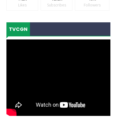
Likes
Subscribes
Followers
TVCGN