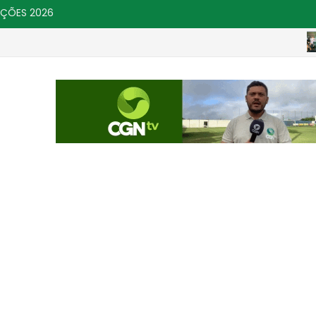
IÇÕES 2026
C