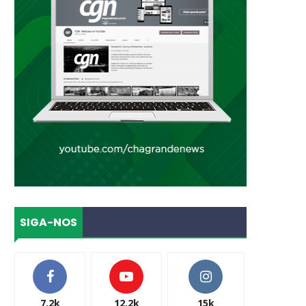
SIGA-NOS
7.2k
12.2k
15k