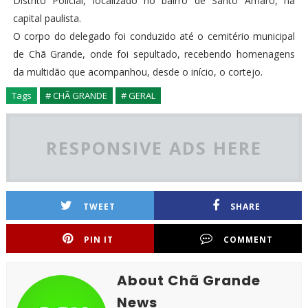
Distrito Policial, localizado no bairro de Santo Amaro, na
capital paulista.
O corpo do delegado foi conduzido até o cemitério municipal
de Chã Grande, onde foi sepultado, recebendo homenagens
da multidão que acompanhou, desde o início, o cortejo.
Tags
# CHÃ GRANDE
# GERAL
RESPONSIVE ADS HERE
TWEET
SHARE
PIN IT
COMMENT
About Chã Grande
News