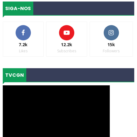
SIGA-NOS
7.2k
12.2k
15k
Likes
Subscribes
Followers
TVCGN