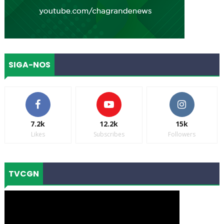
SIGA-NOS
7.2k
12.2k
15k
Likes
Subscribes
Followers
TVCGN