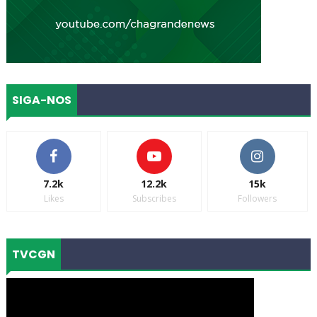
SIGA-NOS
7.2k
12.2k
15k
Likes
Subscribes
Followers
TVCGN