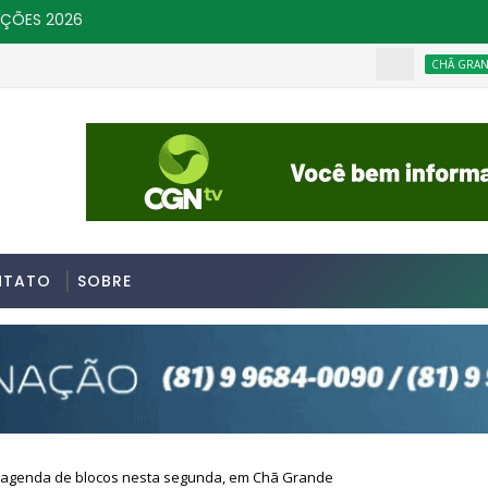
IÇÕES 2026
CHÃ GRANDE
NTATO
SOBRE
a agenda de blocos nesta segunda, em Chã Grande