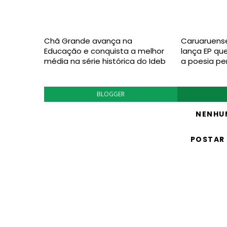
Chã Grande avança na
Caruaruense
Educação e conquista a melhor
lança EP qu
média na série histórica do Ideb
a poesia p
BLOGGER
NENHU
POSTAR