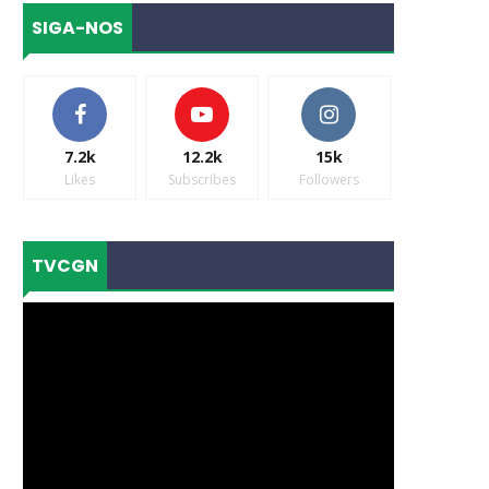
SIGA-NOS
7.2k
12.2k
15k
Likes
Subscribes
Followers
TVCGN