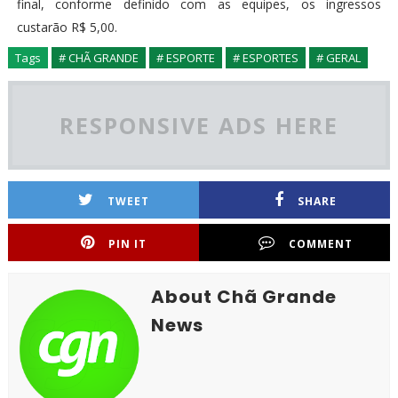
final, conforme definido com as equipes, os ingressos
custarão R$ 5,00.
Tags
# CHÃ GRANDE
# ESPORTE
# ESPORTES
# GERAL
RESPONSIVE ADS HERE
TWEET
SHARE
PIN IT
COMMENT
About Chã Grande
News