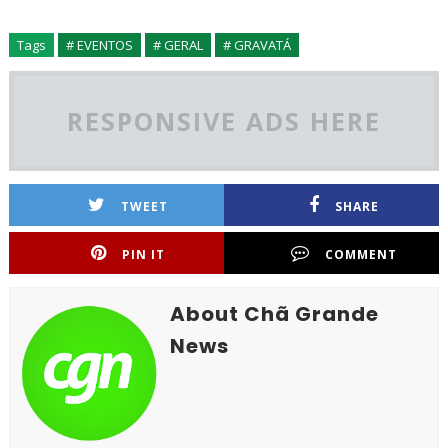
Tags
# EVENTOS
# GERAL
# GRAVATÁ
RESPONSIVE ADS HERE
TWEET
SHARE
PIN IT
COMMENT
About Chã Grande
News