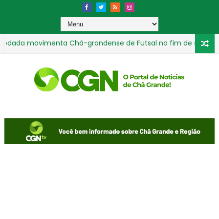
ada movimenta Chã-grandense de Futsal no fim de semana
Multivacinação oferta 14 tipos de imunizantes para crianças