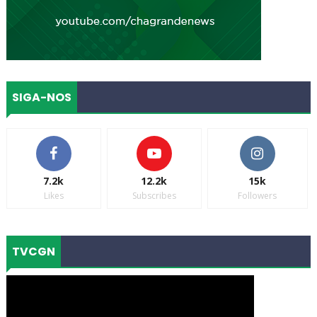
SIGA-NOS
7.2k
12.2k
15k
Likes
Subscribes
Followers
TVCGN