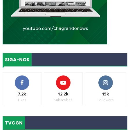
SIGA-NOS
7.2k
12.2k
15k
Likes
Subscribes
Followers
TVCGN