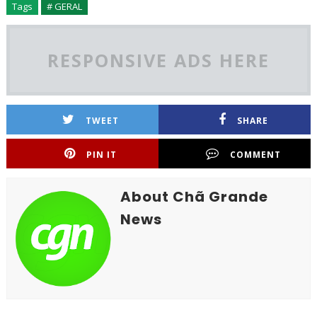
Tags
# GERAL
RESPONSIVE ADS HERE
TWEET
SHARE
PIN IT
COMMENT
About Chã Grande
News