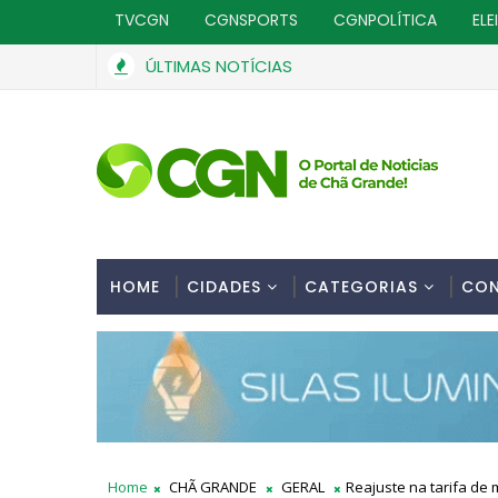
TVCGN
CGNSPORTS
CGNPOLÍTICA
ELE
ÚLTIMAS NOTÍCIAS
r da PRF e é detido com 153 Kg de maconha
Bra
GERAL
HOME
CIDADES
CATEGORIAS
CO
Home
CHÃ GRANDE
GERAL
Reajuste na tarifa de 