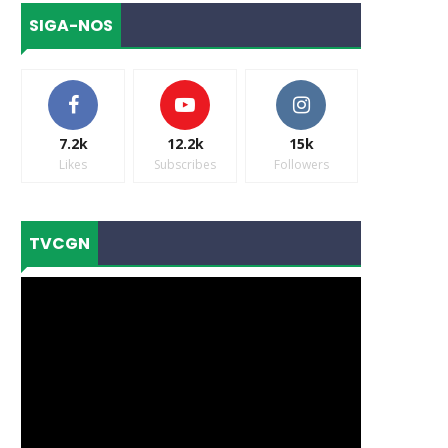
SIGA-NOS
7.2k
12.2k
15k
Likes
Subscribes
Followers
TVCGN