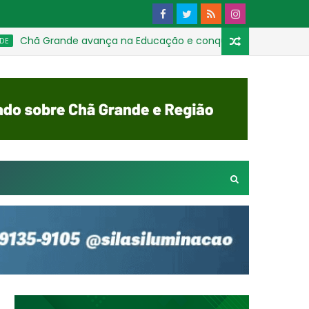
hã Grande avança na Educação e conquista a melhor média na s