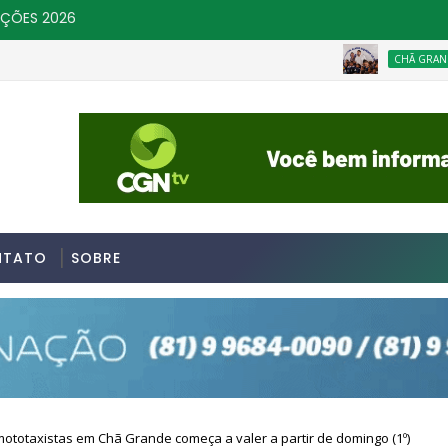
IÇÕES 2026
C
CHÃ GRANDE
sil repudia revogação de visto de embaixadora nos EUA
NTATO
SOBRE
mototaxistas em Chã Grande começa a valer a partir de domingo (1º)