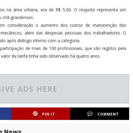
nos na área urbana, era de R$ 5,00. O reajuste representa um
s chã-grandenses.
a em consideração o aumento dos custos de manutenção das
s mecânicos, além das despesas pessoais dos trabalhadores. O
nido após diálogo interno com a categoria.
rticipação de mais de 100 profissionais, que são regidos pela
valor da tarifa tinha sido observado há quatro anos.
IVE ADS HERE
PIN IT
COMMENT
e News