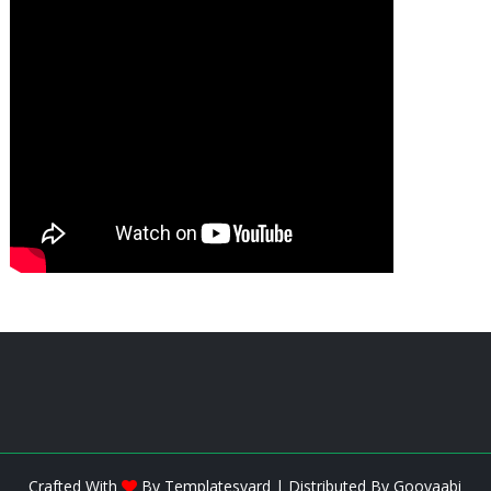
Crafted With
By
Templatesyard
| Distributed By
Gooyaabi