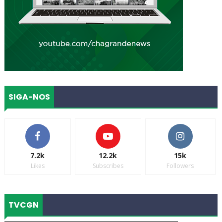
SIGA-NOS
7.2k
12.2k
15k
Likes
Subscribes
Followers
TVCGN